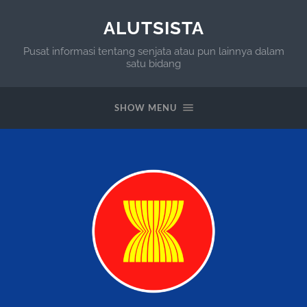
ALUTSISTA
Pusat informasi tentang senjata atau pun lainnya dalam
satu bidang
SHOW MENU