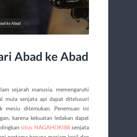
Abad ke Abad
dari Abad ke Abad
dalam sejarah manusia, memengaruhi
l mula senjata api dapat ditelusuri
uk mesiu ditemukan. Penemuan ini
an, karena kekuatan ledakan dapat
ndingkan
situs NAGAHOKI88
senjata
 api pertama berupa meriam kecil dan