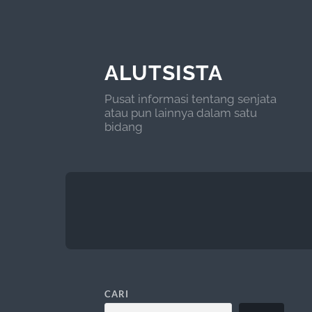
ALUTSISTA
Pusat informasi tentang senjata
atau pun lainnya dalam satu
bidang
CARI