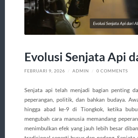
Evolusi Senjata Api dari 
Evolusi Senjata Api 
FEBRUARI 9, 2026
/
ADMIN
/
0 COMMENTS
Senjata api telah menjadi bagian penting 
peperangan, politik, dan bahkan budaya. Awa
hingga abad ke-9 di Tiongkok, ketika bub
mengubah cara manusia memandang peperang
menimbulkan efek yang jauh lebih besar diba
tradisional seperti busur dan pedang. Senjata