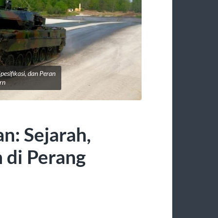
pesifikasi, dan Peran
rn
n: Sejarah,
n di Perang