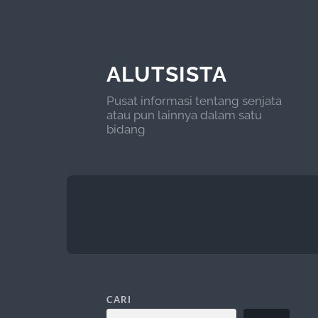
ALUTSISTA
Pusat informasi tentang senjata
atau pun lainnya dalam satu
bidang
CARI