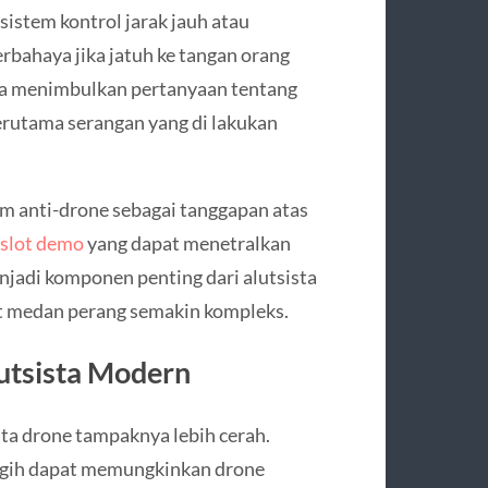
istem kontrol jarak jauh atau
rbahaya jika jatuh ke tangan orang
uga menimbulkan pertanyaan tentang
erutama serangan yang di lakukan
m anti-drone sebagai tanggapan atas
slot demo
yang dapat menetralkan
adi komponen penting dari alutsista
 medan perang semakin kompleks.
utsista Modern
ta drone tampaknya lebih cerah.
ggih dapat memungkinkan drone