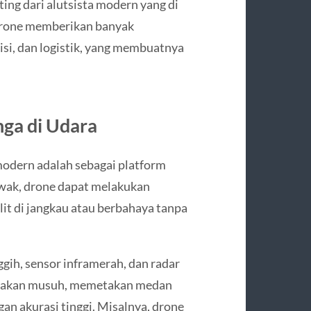
ing dari alutsista modern yang di
 Drone memberikan banyak
si, dan logistik, yang membuatnya
nga di Udara
modern adalah sebagai platform
wak, drone dapat melakukan
lit di jangkau atau berbahaya tanpa
gih, sensor inframerah, dan radar
rakan musuh, memetakan medan
an akurasi tinggi. Misalnya, drone