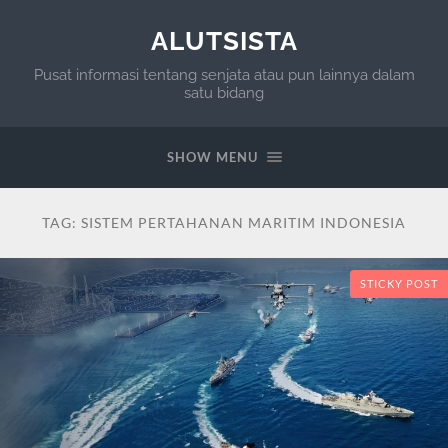
ALUTSISTA
Pusat informasi tentang senjata atau pun lainnya dalam
satu bidang
SHOW MENU
TAG:
SISTEM PERTAHANAN MARITIM INDONESIA
STICKY POST