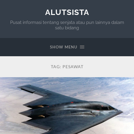
ALUTSISTA
Pusat informasi tentang senjata atau pun lainnya dalam
satu bidang
SHOW MENU
TAG:
PESAWAT