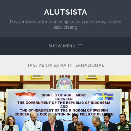
ALUTSISTA
Pusat informasi tentang senjata atau pun lainnya dalam
satu bidang
SHOW MENU
TAG:
KERJA SAMA INTERNASIONAL